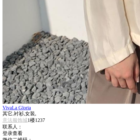
VivaLa Gloria
其它,衬衫,女装,
意法服饰城
1楼1237
联系人：
登录查看
微信二维码：