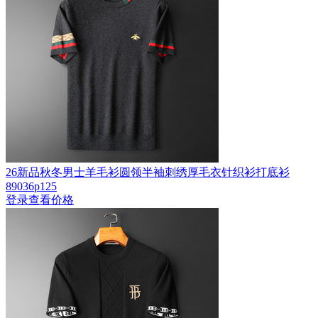
26新品秋冬男士羊毛衫圆领半袖刺绣厚毛衣针织衫打底衫
89036p125
登录查看价格