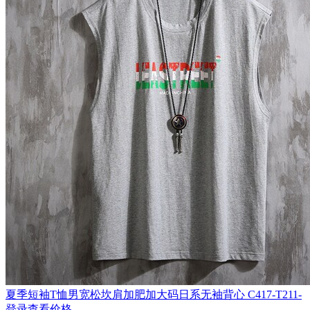
夏季短袖T恤男宽松坎肩加肥加大码日系无袖背心 C417-T211-
登录查看价格