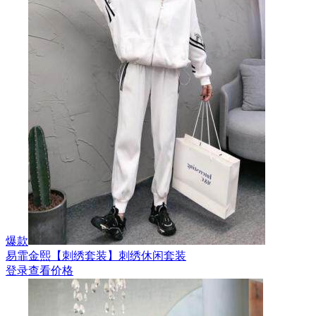
爆款
易霏金熙【刺绣套装】刺绣休闲套装
登录查看价格