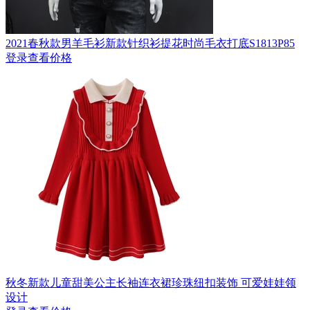
2021春秋款男羊毛衫新款针织衫提花时尚毛衣打底S1813P85
登录查看价格
秋冬新款儿童甜美公主长袖连衣裙珍珠纽扣装饰 可爱娃娃领
设计