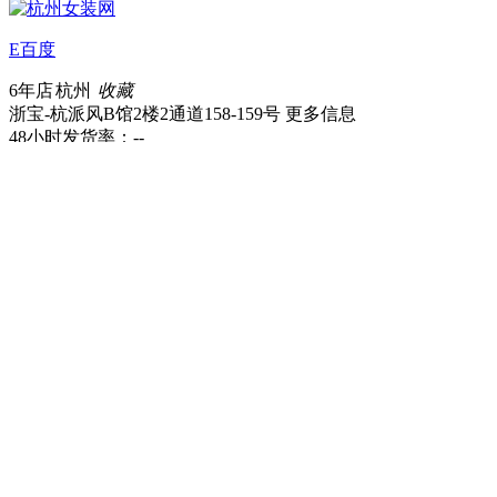
E百度
6年店
杭州
收藏
浙宝-杭派风B馆2楼2通道158-159号
更多信息
48小时发货率：
--
平均发货时效：
24.2小时
商品
档口
搜全站
工厂直供
一件代发
售后无忧
闪电发货
全部商品类目
女装
棉衣/棉服
羽绒服
毛呢外套