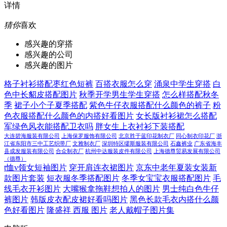
详情
猜你
喜欢
感兴趣的穿搭
感兴趣的公司
感兴趣的图片
格子衬衫搭配枣红色短裤
百搭衣服怎么穿
涌泉中学生穿搭
白
色中长貂皮搭配图片
秋季开学男生学生穿搭
怎么样搭配秋冬
季
裙子小个子夏季搭配
紫色牛仔衣服搭配什么颜色的裤子
粉
色衣服搭配什么颜色的内搭好看图片
女长版衬衫裙怎么搭配
军绿色风衣能搭配卫衣吗
胖女生上衣衬衫下装搭配
大连碧海服装有限公司
上海保罗服饰有限公司
北京胜于蓝印花制衣厂
同心制衣印花厂
浙
江省东阳市三中工艺织带厂
文雅制衣厂
深圳特区缪斯服装有限公司
石鑫裤业
广东省海丰
县成发服装有限公司
合众制衣厂
杭州中达服装皮件有限公司
上海德尊贸易发展有限公司
（德尊）
t恤v领女短袖图片
穿开肩连衣裙图片
京东中老年夏装女装新
款图片套装
短衣服冬季搭配图片
冬季女宝宝衣服搭配图片
毛
线毛衣开衫图片
大嘴猴拿拖鞋想拍人的图片
男士纯白色牛仔
裤图片
韩版皮衣配皮裙好看吗图片
黑色长款毛衣内搭什么颜
色好看图片
隆盛祥 西服 图片
老人戴帽子图片集