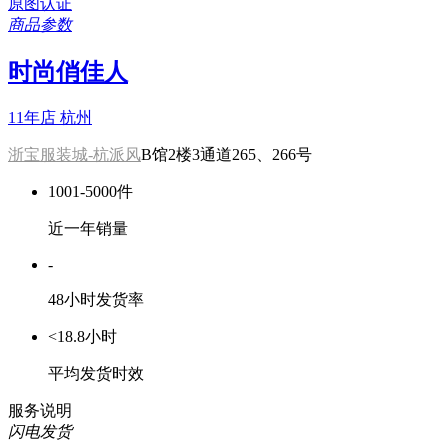
原图认证
商品参数
时尚俏佳人
11年店
杭州
浙宝服装城-杭派风
B馆2楼3通道265、266号
1001-5000件
近一年销量
-
48小时发货率
<18.8小时
平均发货时效
服务说明
闪电发货