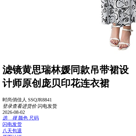
滤镜黄思瑞林媛同款吊带裙设
计师原创庞贝印花连衣裙
时尚俏佳人 SSQJR8841
登录查看进货价
闪电发货
2026-08-02
选 择
颜色
尺码
闪电发货
八天包退