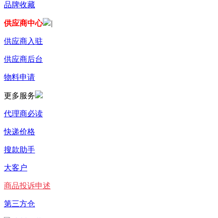
品牌收藏
供应商中心
|
供应商入驻
供应商后台
物料申请
更多服务
代理商必读
快递价格
搜款助手
大客户
商品投诉申述
第三方仓