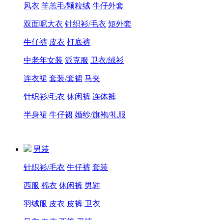
风衣
羊羔毛/颗粒绒
牛仔外套
双面呢大衣
针织衫/毛衣
短外套
牛仔裤
皮衣
打底裤
中老年女装
派克服
卫衣/绒衫
连衣裙
套装/套裙
马夹
针织衫/毛衣
休闲裤
连体裤
半身裙
牛仔裙
婚纱/旗袍/礼服
男装
针织衫/毛衣
牛仔裤
套装
西服
棉衣
休闲裤
男鞋
羽绒服
皮衣
皮裤
卫衣