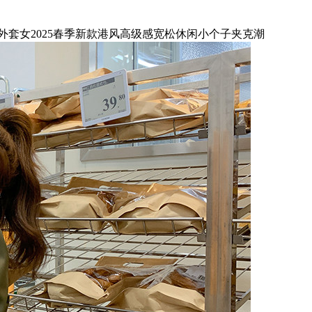
外套女2025春季新款港风高级感宽松休闲小个子夹克潮