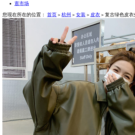
逛市场
您现在所在的位置：
首页
杭州
女装
皮衣
复古绿色皮衣
>
>
>
>