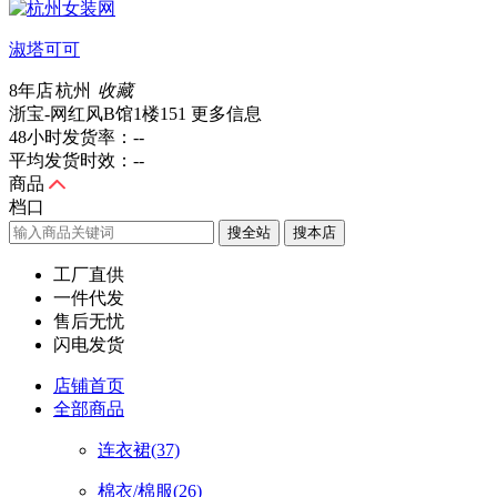
淑塔可可
8年店
杭州
收藏
浙宝-网红风B馆1楼151
更多信息
48小时发货率：
--
平均发货时效：
--
商品
档口
搜全站
工厂直供
一件代发
售后无忧
闪电发货
店铺首页
全部商品
连衣裙
(37)
棉衣/棉服
(26)