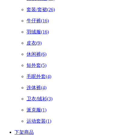
套装/套裙
(26)
牛仔裤
(16)
羽绒服
(16)
皮衣
(9)
休闲裤
(6)
短外套
(5)
毛呢外套
(4)
连体裤
(4)
卫衣/绒衫
(3)
派克服
(1)
运动套装
(1)
下架商品