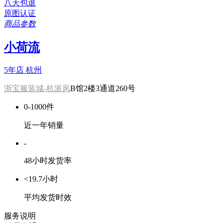
八天包退
原图认证
商品参数
小荷流
5年店
杭州
浙宝服装城-杭派风
B馆2楼3通道260号
0-1000件
近一年销量
-
48小时发货率
<19.7小时
平均发货时效
服务说明