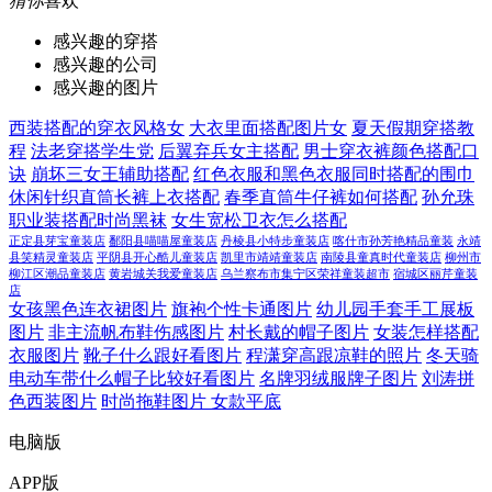
猜你
喜欢
感兴趣的穿搭
感兴趣的公司
感兴趣的图片
西装搭配的穿衣风格女
大衣里面搭配图片女
夏天假期穿搭教
程
法老穿搭学生党
后翼弃兵女主搭配
男士穿衣裤颜色搭配口
诀
崩坏三女王辅助搭配
红色衣服和黑色衣服同时搭配的围巾
休闲针织直筒长裤上衣搭配
春季直筒牛仔裤如何搭配
孙允珠
职业装搭配时尚黑袜
女生宽松卫衣怎么搭配
正定县芽宝童装店
鄱阳县喵喵屋童装店
丹棱县小特步童装店
喀什市孙芳艳精品童装
永靖
县笑精灵童装店
平阴县开心酷儿童装店
凯里市靖靖童装店
南陵县童真时代童装店
柳州市
柳江区潮品童装店
黄岩城关我爱童装店
乌兰察布市集宁区荣祥童装超市
宿城区丽芹童装
店
女孩黑色连衣裙图片
旗袍个性卡通图片
幼儿园手套手工展板
图片
非主流帆布鞋伤感图片
村长戴的帽子图片
女装怎样搭配
衣服图片
靴子什么跟好看图片
程潇穿高跟凉鞋的照片
冬天骑
电动车带什么帽子比较好看图片
名牌羽绒服牌子图片
刘涛拼
色西装图片
时尚拖鞋图片 女款平底
电脑版
APP版