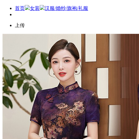
首页
女装
汉服/婚纱/旗袍/礼服
上传