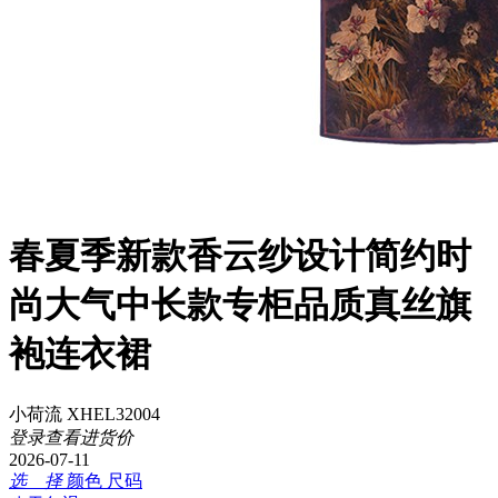
春夏季新款香云纱设计简约时
尚大气中长款专柜品质真丝旗
袍连衣裙
小荷流 XHEL32004
登录查看进货价
2026-07-11
选 择
颜色
尺码