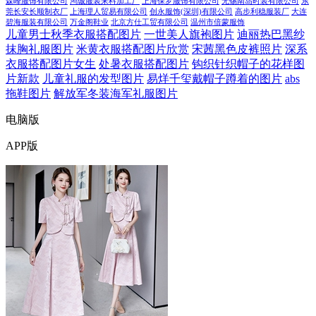
森峰服饰有限公司
鸿诚服装来料加工厂
上海保罗服饰有限公司
无锡南岛时装有限公司
东
莞长安长顺制衣厂
上海理人贸易有限公司
创永服饰(深圳)有限公司
高步利稳服装厂
大连
碧海服装有限公司
万金阁鞋业
北京方仕工贸有限公司
温州市倍蒙服饰
儿童男士秋季衣服搭配图片
一世美人旗袍图片
迪丽热巴黑纱
抹胸礼服图片
米黄衣服搭配图片欣赏
宋茜黑色皮裤照片
深系
衣服搭配图片女生
处暑衣服搭配图片
钩织针织帽子的花样图
片新款
儿童礼服的发型图片
易烊千玺戴帽子蹲着的图片
abs
拖鞋图片
解放军冬装海军礼服图片
电脑版
APP版