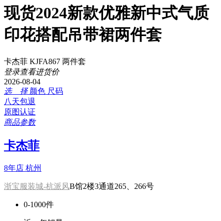
现货2024新款优雅新中式气质
印花搭配吊带裙两件套
卡杰菲 KJFA867 两件套
登录查看进货价
2026-08-04
选 择
颜色
尺码
八天包退
原图认证
商品参数
卡杰菲
8年店
杭州
浙宝服装城-杭派风
B馆2楼3通道265、266号
0-1000件