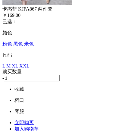
卡杰菲 KJFA867 两件套
￥169.00
已选：
颜色
粉色
黑色
米色
尺码
L
M
XL
XXL
购买数量
-
+
收藏
档口
客服
立即购买
加入购物车