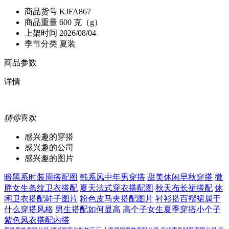
商品货号
KJFA867
商品重量
600 克（g）
上架时间
2026/08/04
季节分类
夏装
商品参数
详情
猜你
喜欢
感兴趣的穿搭
感兴趣的公司
感兴趣的图片
暗黑系时装周搭配图
韩系风中年男穿搭
甜美休闲早秋穿搭
微
胖女生条纹卫衣搭配
夏天法式穿衣搭配图
秋天布长裙搭配
休
闲卫衣搭配鞋子图片
粉色皮马夹搭配图片
衬衫搭百褶裙属于
什么穿搭风格
男生搭配如何显高
高个子女生夏季穿搭小个子
紫色风衣搭配内搭