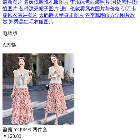
最新图片
名媛低胸晚礼服图片
李现绿色西装照片
国货黑科技t
恤图片
各种漂亮帽子图片
进口伦敦雾风衣图片与价格
伊万卡
穿风衣演讲图片
大码胖人半身裙图片
冬季戴围巾方法图片欣
赏
郑秀晶红毛衣服图片
电脑版
APP版
盈茜 YQ9699 两件套
￥120.00