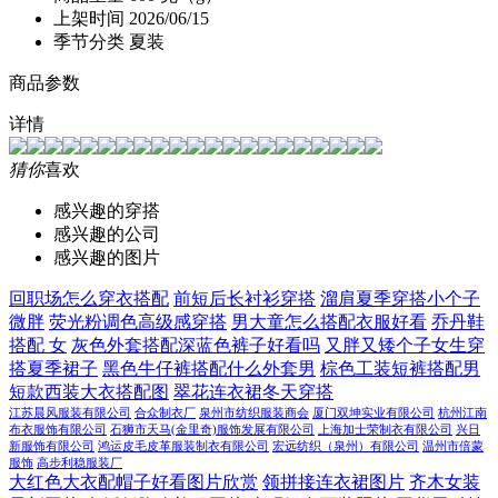
上架时间
2026/06/15
季节分类
夏装
商品参数
详情
猜你
喜欢
感兴趣的穿搭
感兴趣的公司
感兴趣的图片
回职场怎么穿衣搭配
前短后长衬衫穿搭
溜肩夏季穿搭小个子
微胖
荧光粉调色高级感穿搭
男大童怎么搭配衣服好看
乔丹鞋
搭配 女
灰色外套搭配深蓝色裤子好看吗
又胖又矮个子女生穿
搭夏季裙子
黑色牛仔裤搭配什么外套男
棕色工装短裤搭配男
短款西装大衣搭配图
翠花连衣裙冬天穿搭
江苏晨风服装有限公司
合众制衣厂
泉州市纺织服装商会
厦门双坤实业有限公司
杭州江南
布衣服饰有限公司
石狮市天马(金里奇)服饰发展有限公司
上海加士荣制衣有限公司
兴日
新服饰有限公司
鸿运皮毛皮革服装制衣有限公司
宏远纺织（泉州）有限公司
温州市倍蒙
服饰
高步利稳服装厂
大红色大衣配帽子好看图片欣赏
领拼接连衣裙图片
齐木女装