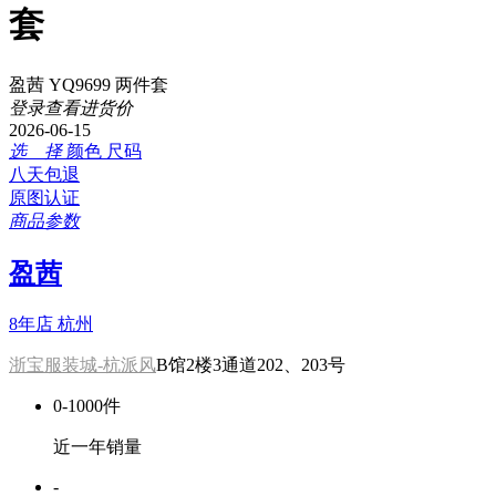
套
盈茜 YQ9699 两件套
登录查看进货价
2026-06-15
选 择
颜色
尺码
八天包退
原图认证
商品参数
盈茜
8年店
杭州
浙宝服装城-杭派风
B馆2楼3通道202、203号
0-1000件
近一年销量
-