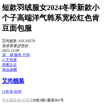
短款羽绒服女2024冬季新款小
个子高端洋气韩系宽松红色肯
豆面包服
艾尚靓装 ASLZ9578
登录查看进货价
2025-12-09
选 择
颜色
尺码
八天包退
原图认证
商品参数
艾尚靓装
11年店
杭州
浙宝服装城-杭派风
B馆2楼1通道001号