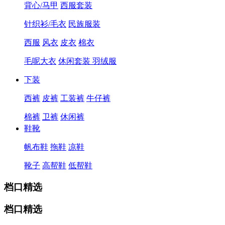
背心/马甲
西服套装
针织衫/毛衣
民族服装
西服
风衣
皮衣
棉衣
毛呢大衣
休闲套装
羽绒服
下装
西裤
皮裤
工装裤
牛仔裤
棉裤
卫裤
休闲裤
鞋靴
帆布鞋
拖鞋
凉鞋
靴子
高帮鞋
低帮鞋
档口精选
档口精选