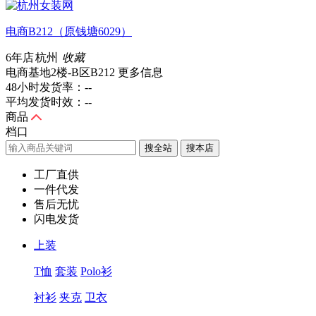
电商B212（原钱塘6029）
6年店
杭州
收藏
电商基地2楼-B区B212
更多信息
48小时发货率：
--
平均发货时效：
--
商品
档口
搜全站
工厂直供
一件代发
售后无忧
闪电发货
上装
T恤
套装
Polo衫
衬衫
夹克
卫衣