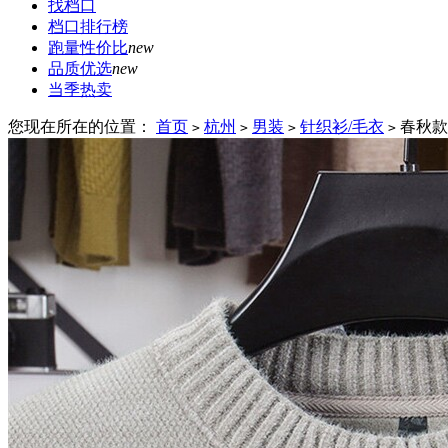
找档口
档口排行榜
跑量性价比
new
品质优选
new
当季热卖
您现在所在的位置：
首页
杭州
男装
针织衫/毛衣
春秋款
>
>
>
>