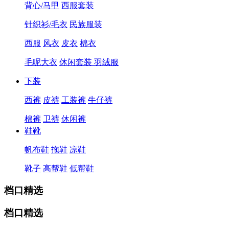
背心/马甲
西服套装
针织衫/毛衣
民族服装
西服
风衣
皮衣
棉衣
毛呢大衣
休闲套装
羽绒服
下装
西裤
皮裤
工装裤
牛仔裤
棉裤
卫裤
休闲裤
鞋靴
帆布鞋
拖鞋
凉鞋
靴子
高帮鞋
低帮鞋
档口精选
档口精选