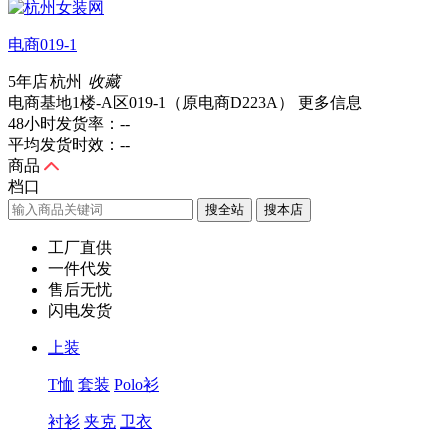
电商019-1
5年店
杭州
收藏
电商基地1楼-A区019-1（原电商D223A）
更多信息
48小时发货率：
--
平均发货时效：
--
商品
档口
搜全站
工厂直供
一件代发
售后无忧
闪电发货
上装
T恤
套装
Polo衫
衬衫
夹克
卫衣