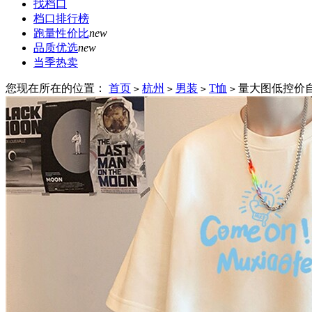
找档口
档口排行榜
跑量性价比
new
品质优选
new
当季热卖
您现在所在的位置：
首页
杭州
男装
T恤
量大图低控价自动
>
>
>
>