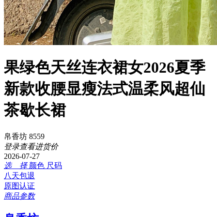
果绿色天丝连衣裙女2026夏季
新款收腰显瘦法式温柔风超仙
茶歇长裙
帛香坊 8559
登录查看进货价
2026-07-27
选 择
颜色
尺码
八天包退
原图认证
商品参数