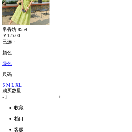
帛香坊 8559
￥125.00
已选：
颜色
绿色
尺码
S
M
L
XL
购买数量
-
+
收藏
档口
客服