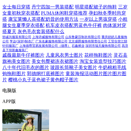
女士每日穿搭
丹宁四加一男装搭配
明星搭配裙子的拖鞋
三岁
女童初秋穿衣搭配
PUMA休闲鞋穿搭推荐
孕妇秋冬季时尚穿
搭
康宝莱懒人茶搭配奶昔的使用方法
一岁以上男孩穿搭
小粗
腿女生夏季穿衣搭配
机车皮衣搭配男蓝色牛仔裤
肉体派对穿
搭夏天
灰色毛衣套装搭配什么
协诚兴服装有限公司
上海诗威服饰有限公司
山东鲁蒙莎制衣有限公司
重庆皑皑儿童服饰
公司
亨达(深圳)制衣厂
广东名豪服饰有限公司
北京盛爵服饰有限责任公司
工贸合营江阴
针织服装厂
上海德尊贸易发展有限公司（德尊）
石鑫裤业
深圳市瑞天服饰有限公司
高淳
县下坝新鑫服装厂
戚薇最新牛仔裤图片
儿童风衣男士图片
花样拖鞋图片
灵石县
旗袍美女图片
美女包臀裙连衣裙图片
淘宝女装造型技巧图片
八十年代旧毛衣的图片
玻跟长筒靴子美女图片
牛奶棉粗毛线
钩拖鞋图片
郭德纲打底裤图片
童装海报活动图片图片图片图
片
樱桃小丸子蓝色裙子黄色帽子图片
电脑版
APP版