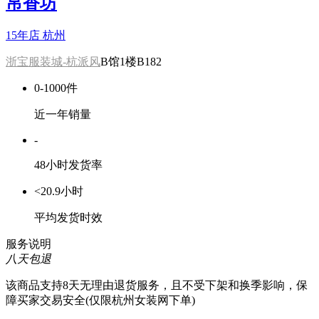
帛香坊
15年店
杭州
浙宝服装城-杭派风
B馆1楼B182
0-1000件
近一年销量
-
48小时发货率
<20.9小时
平均发货时效
服务说明
八天包退
该商品支持8天无理由退货服务，且不受下架和换季影响，保
障买家交易安全(仅限杭州女装网下单)