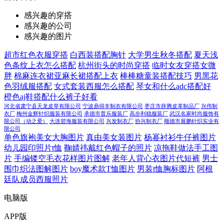
感兴趣的穿搭
感兴趣的公司
感兴趣的图片
超市红色衣服穿搭
白西装搭配胸针
大学男生秋冬搭配
夏天浅
色条纹上衣怎么搭配
杭州街头的时尚穿搭
临时女友穿搭女微
胖
棉麻连衣裙亚麻长裙搭配上衣
棒棒糖童装搭配技巧
男黑花
色羽绒服搭配
女式套装西服怎么搭配
琴女和什么adc搭配好
橙色aj鞋搭配什么裤子好看
河北省肃宁县天龙皮草有限公司
宁波鼎得丰制衣有限公司
枣庄市薛腾皮革制品厂
兴伟制
衣厂
梅州金辉针织服装有限公司
承德市普乐服装厂
高步利稳服装厂
武汉名家时尚服饰有
限公司（动之爱）
大连碧海服装有限公司
兴发制衣厂
协兴制衣厂
顺德市展鹏针织实业有
限公司
单色旗袍美女大胸图片
真由美女装图片
杨幂衬衫牛仔裤图片
幼儿园印照片t恤
鞠婧祎戴红色帽子的照片
凉拖鞋做法手工图
片
手编镂空毛衣花样图片图解
老年人背心衣图片代短裤
男士
围巾织法图解图片
boy魔术款T恤图片
男装t恤胸标图片
阿根
廷队成员西服照片
电脑版
APP版