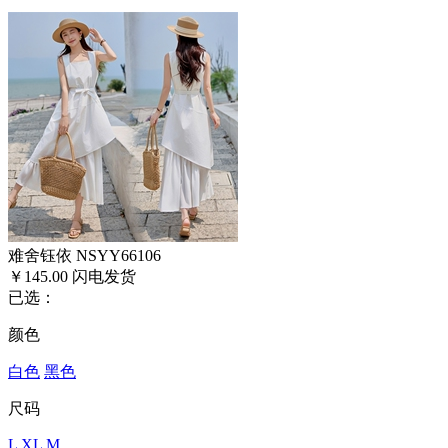
难舍钰依 NSYY66106
￥145.00
闪电发货
已选：
颜色
白色
黑色
尺码
L
XL
M