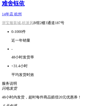
难舍钰依
14年店
杭州
浙宝服装城-杭派风
B馆2楼3通道187号
0-1000件
近一年销量
-
48小时发货率
<31.4小时
平均发货时效
服务说明
闪电发货
48小时内发货，超时每件商品赔偿20元优惠券！
八天包退