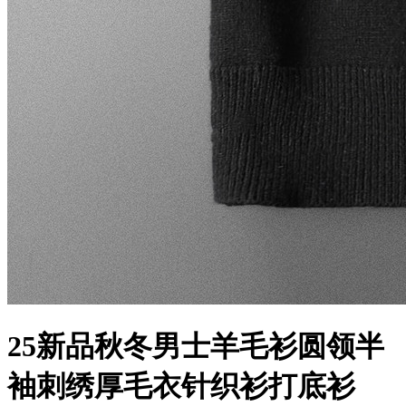
25新品秋冬男士羊毛衫圆领半
袖刺绣厚毛衣针织衫打底衫