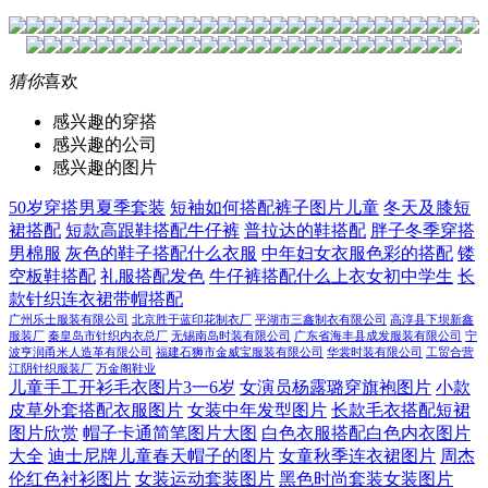
猜你
喜欢
感兴趣的穿搭
感兴趣的公司
感兴趣的图片
50岁穿搭男夏季套装
短袖如何搭配裤子图片儿童
冬天及膝短
裙搭配
短款高跟鞋搭配牛仔裤
普拉达的鞋搭配
胖子冬季穿搭
男棉服
灰色的鞋子搭配什么衣服
中年妇女衣服色彩的搭配
镂
空板鞋搭配
礼服搭配发色
牛仔裤搭配什么上衣女初中学生
长
款针织连衣裙带帽搭配
广州乐士服装有限公司
北京胜于蓝印花制衣厂
平湖市三鑫制衣有限公司
高淳县下坝新鑫
服装厂
秦皇岛市针织内衣总厂
无锡南岛时装有限公司
广东省海丰县成发服装有限公司
宁
波亨润甬米人造革有限公司
福建石狮市金威宝服装有限公司
华裳时装有限公司
工贸合营
江阴针织服装厂
万金阁鞋业
儿童手工开衫毛衣图片3一6岁
女演员杨露璐穿旗袍图片
小款
皮草外套搭配衣服图片
女装中年发型图片
长款毛衣搭配短裙
图片欣赏
帽子卡通简笔图片大图
白色衣服搭配白色内衣图片
大全
迪士尼牌儿童春天帽子的图片
女童秋季连衣裙图片
周杰
伦红色衬衫图片
女装运动套装图片
黑色时尚套装女装图片