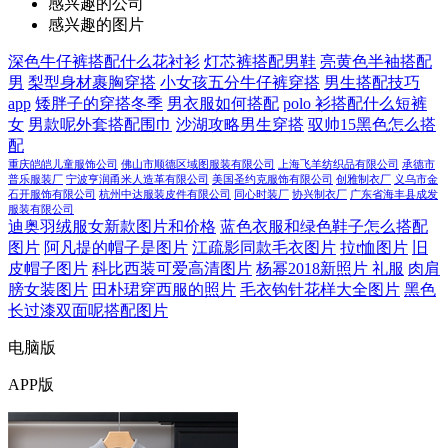
感兴趣的公司
感兴趣的图片
深色牛仔裤搭配什么花衬衫
灯芯裤搭配男鞋
亮黄色半袖搭配
男
梨型身材裹胸穿搭
小女孩五分牛仔裤穿搭
男生搭配技巧
app
矮胖子的穿搭冬季
男衣服如何搭配
polo 衫搭配什么短裤
女
男款呢外套搭配围巾
沙湖攻略男生穿搭
驭帅15黑色怎么搭
配
重庆皑皑儿童服饰公司
佛山市顺德区域图服装有限公司
上海飞羊纺织品有限公司
承德市
普乐服装厂
宁波亨润甬米人造革有限公司
美国圣约克服饰有限公司
创雅制衣厂
义乌市金
石开服饰有限公司
杭州中达服装皮件有限公司
同心时装厂
协兴制衣厂
广东省海丰县成发
服装有限公司
迪奥羽绒服女新款图片和价格
蓝色衣服和绿色鞋子怎么搭配
图片
阿凡提的帽子是图片
江疏影同款毛衣图片
拉t恤图片
旧
皮帽子图片
科比西装可爱高清图片
杨幂2018新照片 礼服
肉肩
膀女装图片
田朴珺穿西服的照片
毛衣钩针花样大全图片
黑色
长过漆双面呢搭配图片
电脑版
APP版