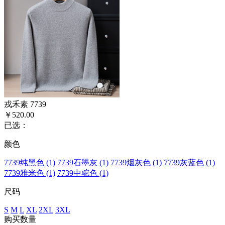
戎禾素 7739
￥520.00
已选：
颜色
7739纯黑色 (1)
7739石墨灰 (1)
7739烟灰色 (1)
7739灰蓝色 (1)
7739雅米色 (1)
7739中驼色 (1)
尺码
S
M
L
XL
2XL
3XL
购买数量