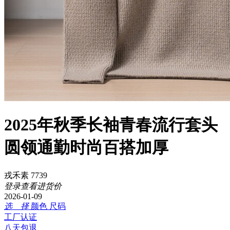
2025年秋季长袖青春流行套头
圆领通勤时尚百搭加厚
戎禾素 7739
登录查看进货价
2026-01-09
选 择
颜色
尺码
工厂认证
八天包退