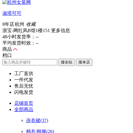
淑塔可可
8年店
杭州
收藏
浙宝-网红风B馆1楼151
更多信息
48小时发货率：
--
平均发货时效：
--
商品
档口
搜全站
工厂直供
一件代发
售后无忧
闪电发货
店铺首页
全部商品
连衣裙
(37)
棉衣/棉服
(26)