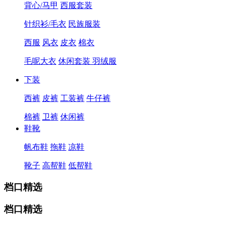
背心/马甲
西服套装
针织衫/毛衣
民族服装
西服
风衣
皮衣
棉衣
毛呢大衣
休闲套装
羽绒服
下装
西裤
皮裤
工装裤
牛仔裤
棉裤
卫裤
休闲裤
鞋靴
帆布鞋
拖鞋
凉鞋
靴子
高帮鞋
低帮鞋
档口精选
档口精选