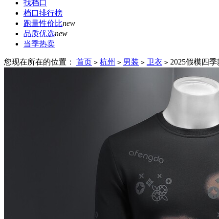
找档口
档口排行榜
跑量性价比
new
品质优选
new
当季热卖
您现在所在的位置：
首页
杭州
男装
卫衣
2025假模四季
>
>
>
>