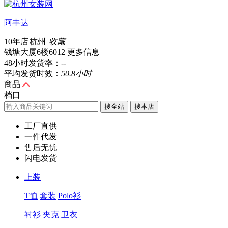
阿丰达
10年店
杭州
收藏
钱塘大厦6楼6012
更多信息
48小时发货率：
--
平均发货时效：
50.8小时
商品
档口
搜全站
工厂直供
一件代发
售后无忧
闪电发货
上装
T恤
套装
Polo衫
衬衫
夹克
卫衣