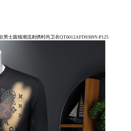
款男士圆领潮流刺绣时尚卫衣QT6012AFD9309Y-P125