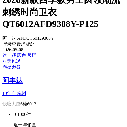
刺绣时尚卫衣
QT6012AFD9308Y-P125
阿丰达 AFDQT60129308Y
登录查看进货价
2026-05-08
选 择
颜色
尺码
八天包退
商品参数
阿丰达
10年店
杭州
钱塘大厦
6楼6012
0-1000件
近一年销量