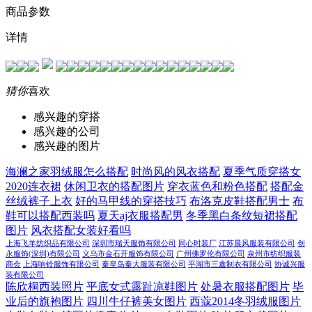
商品参数
详情
猜你
喜欢
感兴趣的穿搭
感兴趣的公司
感兴趣的图片
海澜之家羽绒服怎么搭配
时尚风的风衣搭配
夏季气质穿搭女
2020连衣裙
休闲卫衣的搭配图片
穿衣蓝色和粉色搭配
搭配金
丝绒裤子上衣
好的马甲线的穿搭技巧
布洛克皮鞋搭配男士
布
鞋可以搭配西装吗
夏天aj衣服搭配男
冬季黑白条纹短裙搭配
图片
风衣搭配女装好看吗
上海飞羊纺织品有限公司
深圳市瑞天服饰有限公司
同心时装厂
江苏晨风服装有限公司
创
永服饰(深圳)有限公司
义乌市金石开服饰有限公司
广州佛罗伦有限公司
泉州市纺织服装
商会
上海响铃服饰有限公司
秦皇岛秦大服装有限公司
平湖市三鑫制衣有限公司
协诚兴服
装有限公司
陈欣桐西装照片
平底女式露趾凉鞋图片
处暑衣服搭配图片
毕
业后的旗袍图片
四川牛仔裤美女图片
西蔻2014冬羽绒服图片