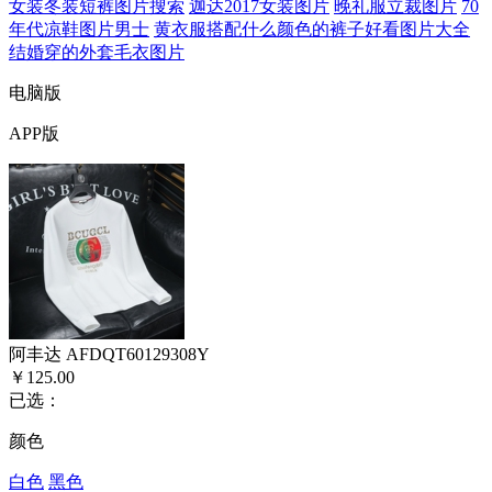
女装冬装短裤图片搜索
迦达2017女装图片
晚礼服立裁图片
70
年代凉鞋图片男士
黄衣服搭配什么颜色的裤子好看图片大全
结婚穿的外套毛衣图片
电脑版
APP版
阿丰达 AFDQT60129308Y
￥125.00
已选：
颜色
白色
黑色