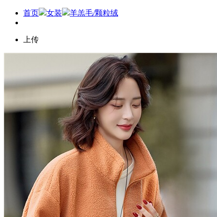
首页
女装
羊羔毛/颗粒绒
上传