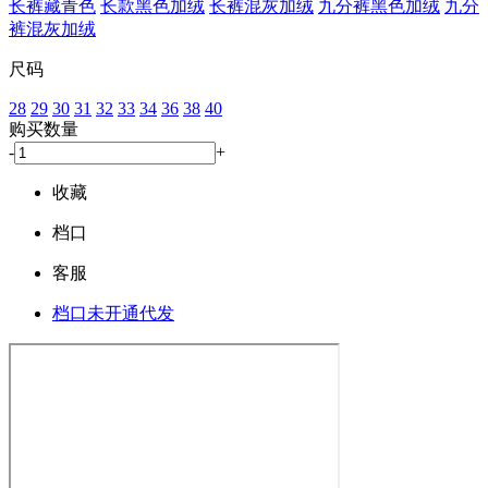
长裤藏青色
长款黑色加绒
长裤混灰加绒
九分裤黑色加绒
九分
裤混灰加绒
尺码
28
29
30
31
32
33
34
36
38
40
购买数量
-
+
收藏
档口
客服
档口未开通代发