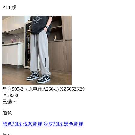
APP版
星座505-2（原电商A260-1) XZ5052K29
￥28.00
已选：
颜色
黑色加绒
浅灰常规
浅灰加绒
黑色常规