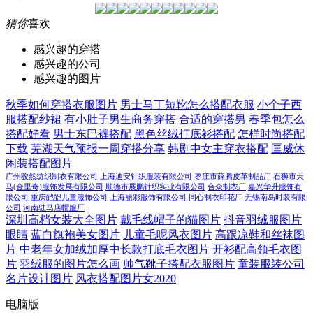
猜你
喜欢
感兴趣的穿搭
感兴趣的公司
感兴趣的图片
秋季如何穿搭衣服图片
男士马丁短靴怎么搭配衣服
小个子西
服搭配纱裙
有小肚子男生商务穿搭
合适的穿搭男
春季包怎么
搭配好看
男士东巴裤搭配
黑色丝绒打底衫搭配
怎样时尚搭配
下载
芜湖天气预报一周穿搭分享
韩剧中女主穿衣搭配
匡威休
闲装搭配图片
广州骏然纺织制衣有限公司
上海迪安针织服装有限公司
枣庄市薛腾皮革制品厂
石狮市天
马(金里奇)服饰发展有限公司
顺德市展鹏针织实业有限公司
合众制衣厂
嘉兴华升服饰有
限公司
重庆皑皑儿童服饰公司
上海丽彩服饰有限公司
同心制衣印花厂
无锡南岛时装有限
公司
河南驻马店帽服厂
深圳高档女装大全图片
戴毛线帽子的猫图片
抖音羽绒服图片
眼睛
蓝白旗袍美女图片
儿童毛呢风衣图片
高跟凉鞋和丝袜图
片
中老年女加绒加厚中长款打底毛衣图片
开衫配高领毛衣图
片
羽绒服的图片怎么画
帅气靴子搭配衣服图片
童装服装公司
名片设计图片
风衣搭配图片女2020
电脑版