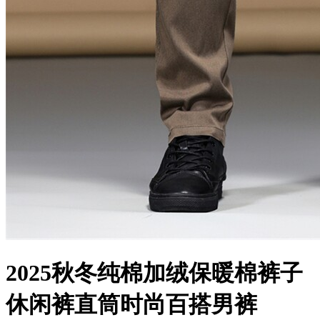
2025秋冬纯棉加绒保暖棉裤子
休闲裤直筒时尚百搭男裤