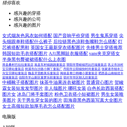
猜你
喜欢
感兴趣的穿搭
感兴趣的公司
感兴趣的图片
女式烟灰色风衣如何搭配
国产音响平价穿搭
男生鬼系穿搭
尖
头细跟单鞋搭配什么裤子
后拉链黑色凉鞋鱼嘴鞋怎么搭配
灯
芯裤搭配男鞋
英国女王最新穿衣搭配图片
先锋男士穿搭推荐
韩国短款毛衣搭配图片
AJ1黑脚趾衣服搭配
vans夹克穿搭女
半身黑包臀裙裙搭配什么上衣图
滑县桑村巴拉拉童装店
嵩县车村镇跳跳童装店
荥阳市贾峪镇芭比巴瑞童装店
巩义市涉村
宝贝驿站童装店
慈溪市白沙路小脚丫童装厂
丹阳市云阳镇快时尚童装店
张家港市锦丰三
兴宝贝驿站童装店
魏县牙里酷美乐童装店
闽侯县青口韩嘟小屋童装店
肥西县山南镇优卡
蓝猫童装店
信阳市羊山新区童梦乐彩童装店
登封市市区朝儿坊童装店
中桶靴子搭配图片
抹茶牛油果连衣裙图片
普通背心图片
贺峻
霖女装短发发型图片
非人哉图片 哪吒女装
白色长款西装搭配
图片女
冰岛门将手套图片
粉色卫衣搭小短裙图片
男生女装唯
美图片
关于男生穿女装的图片
田海蓉黑色西装写真大全图片
女士高领短款加厚毛衣怎么搭配图片
电脑版