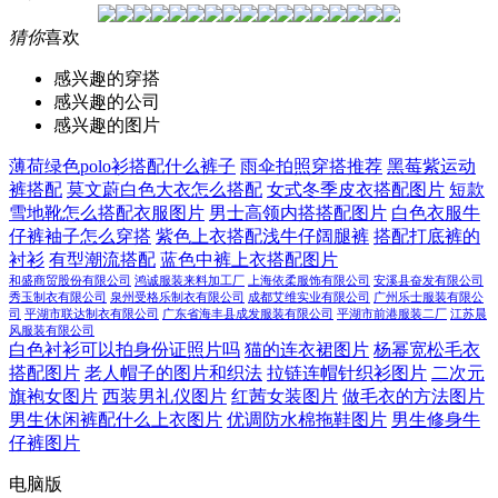
猜你
喜欢
感兴趣的穿搭
感兴趣的公司
感兴趣的图片
薄荷绿色polo衫搭配什么裤子
雨伞拍照穿搭推荐
黑莓紫运动
裤搭配
莫文蔚白色大衣怎么搭配
女式冬季皮衣搭配图片
短款
雪地靴怎么搭配衣服图片
男士高领内搭搭配图片
白色衣服牛
仔裤袖子怎么穿搭
紫色上衣搭配浅牛仔阔腿裤
搭配打底裤的
衬衫
有型潮流搭配
蓝色中裤上衣搭配图片
和盛商贸股份有限公司
鸿诚服装来料加工厂
上海依柔服饰有限公司
安溪县奋发有限公司
秀玉制衣有限公司
泉州受格乐制衣有限公司
成都艾维实业有限公司
广州乐士服装有限公
司
平湖市联达制衣有限公司
广东省海丰县成发服装有限公司
平湖市前港服装二厂
江苏晨
风服装有限公司
白色衬衫可以拍身份证照片吗
猫的连衣裙图片
杨幂宽松毛衣
搭配图片
老人帽子的图片和织法
拉链连帽针织衫图片
二次元
旗袍女图片
西装男礼仪图片
红茜女装图片
做毛衣的方法图片
男生休闲裤配什么上衣图片
优调防水棉拖鞋图片
男生修身牛
仔裤图片
电脑版