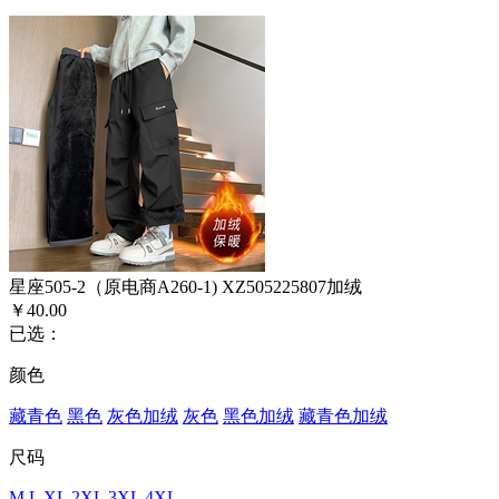
星座505-2（原电商A260-1) XZ505225807加绒
￥40.00
已选：
颜色
藏青色
黑色
灰色加绒
灰色
黑色加绒
藏青色加绒
尺码
M
L
XL
2XL
3XL
4XL