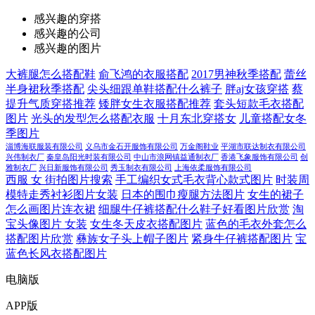
感兴趣的穿搭
感兴趣的公司
感兴趣的图片
大裤腿怎么搭配鞋
俞飞鸿的衣服搭配
2017男神秋季搭配
蕾丝
半身裙秋季搭配
尖头细跟单鞋搭配什么裤子
胖aj女孩穿搭
蔡
提升气质穿搭推荐
矮胖女生衣服搭配推荐
套头短款毛衣搭配
图片
光头的发型怎么搭配衣服
十月东北穿搭女
儿童搭配女冬
季图片
淄博海联服装有限公司
义乌市金石开服饰有限公司
万金阁鞋业
平湖市联达制衣有限公司
兴伟制衣厂
秦皇岛阳光时装有限公司
中山市浪网镇益通制衣厂
香港飞象服饰有限公司
创
雅制衣厂
兴日新服饰有限公司
秀玉制衣有限公司
上海依柔服饰有限公司
西服 女 街拍图片搜索
手工编织女式毛衣背心款式图片
时装周
模特走秀衬衫图片女装
日本的围巾瘦腿方法图片
女生的裙子
怎么画图片连衣裙
细腿牛仔裤搭配什么鞋子好看图片欣赏
淘
宝头像图片 女装
女生冬天皮衣搭配图片
蓝色的毛衣外套怎么
搭配图片欣赏
彝族女子头上帽子图片
紧身牛仔裤搭配图片
宝
蓝色长风衣搭配图片
电脑版
APP版