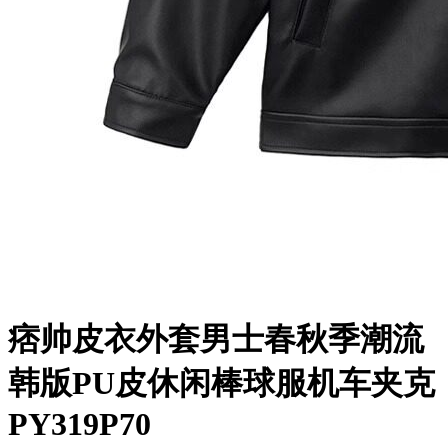
痞帅皮衣外套男士春秋季潮流
韩版PU皮休闲棒球服机车夹克
PY319P70