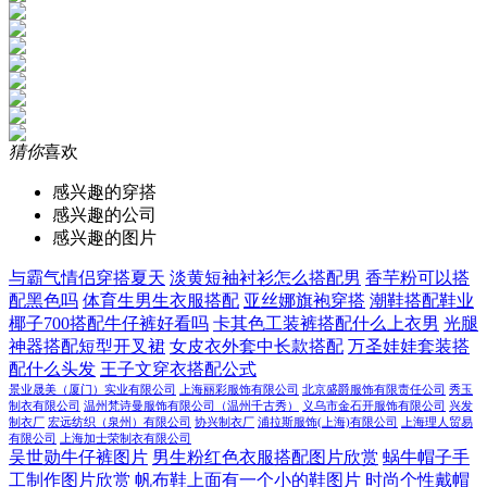
猜你
喜欢
感兴趣的穿搭
感兴趣的公司
感兴趣的图片
与霸气情侣穿搭夏天
淡黄短袖衬衫怎么搭配男
香芋粉可以搭
配黑色吗
体育生男生衣服搭配
亚丝娜旗袍穿搭
潮鞋搭配鞋业
椰子700搭配牛仔裤好看吗
卡其色工装裤搭配什么上衣男
光腿
神器搭配短型开叉裙
女皮衣外套中长款搭配
万圣娃娃套装搭
配什么头发
王子文穿衣搭配公式
景业晟美（厦门）实业有限公司
上海丽彩服饰有限公司
北京盛爵服饰有限责任公司
秀玉
制衣有限公司
温州梵诗曼服饰有限公司（温州千古秀）
义乌市金石开服饰有限公司
兴发
制衣厂
宏远纺织（泉州）有限公司
协兴制衣厂
浦拉斯服饰(上海)有限公司
上海理人贸易
有限公司
上海加士荣制衣有限公司
吴世勋牛仔裤图片
男生粉红色衣服搭配图片欣赏
蜗牛帽子手
工制作图片欣赏
帆布鞋上面有一个小的鞋图片
时尚个性戴帽