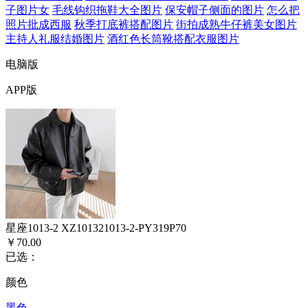
子图片女
毛线钩织拖鞋大全图片
保安帽子侧面的图片
怎么把
照片批成西服
秋季打底裤搭配图片
街拍成熟牛仔裤美女图片
主持人礼服结婚图片
酒红色长筒靴搭配衣服图片
电脑版
APP版
星座1013-2 XZ101321013-2-PY319P70
￥70.00
已选：
颜色
黑色