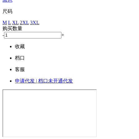
尺码
M
L
XL
2XL
3XL
购买数量
-
+
收藏
档口
客服
申请代发 | 档口未开通代发