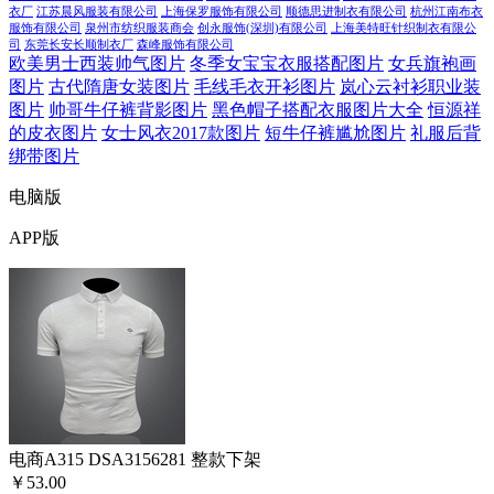
衣厂
江苏晨风服装有限公司
上海保罗服饰有限公司
顺德思进制衣有限公司
杭州江南布衣
服饰有限公司
泉州市纺织服装商会
创永服饰(深圳)有限公司
上海美特旺针织制衣有限公
司
东莞长安长顺制衣厂
森峰服饰有限公司
欧美男士西装帅气图片
冬季女宝宝衣服搭配图片
女兵旗袍画
图片
古代隋唐女装图片
毛线毛衣开衫图片
岚心云衬衫职业装
图片
帅哥牛仔裤背影图片
黑色帽子搭配衣服图片大全
恒源祥
的皮衣图片
女士风衣2017款图片
短牛仔裤尴尬图片
礼服后背
绑带图片
电脑版
APP版
电商A315 DSA3156281 整款下架
￥53.00