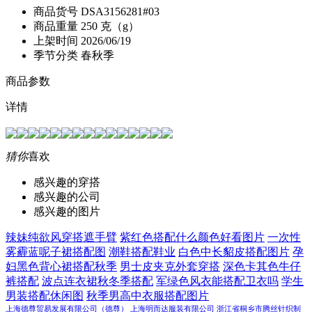
商品货号
DSA3156281#03
商品重量
250 克（g）
上架时间
2026/06/19
季节分类
春秋季
商品参数
详情
猜你
喜欢
感兴趣的穿搭
感兴趣的公司
感兴趣的图片
辣妹纯欲风穿搭遮手臂
紫红色搭配什么颜色好看图片
一次性
雾霾蓝呢子裙搭配图
潮鞋搭配鞋业
白色中长貂皮搭配图片
孕
妇黑色背心裙搭配秋季
男士皮夹克外套穿搭
深色卡其色牛仔
裤搭配
波点连衣裙秋冬季搭配
军绿色风衣能搭配卫衣吗
学生
男装搭配休闲图
秋季男高中衣服搭配图片
上海德尊贸易发展有限公司（德尊）
上海明而达服装有限公司
浙江省桐乡市腾丝针织制