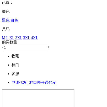
已选：
颜色
黑色
白色
尺码
M
L
XL
2XL
3XL
4XL
购买数量
-
+
收藏
档口
客服
申请代发 | 档口未开通代发