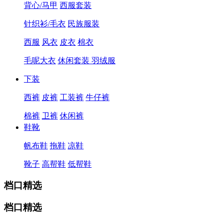
背心/马甲
西服套装
针织衫/毛衣
民族服装
西服
风衣
皮衣
棉衣
毛呢大衣
休闲套装
羽绒服
下装
西裤
皮裤
工装裤
牛仔裤
棉裤
卫裤
休闲裤
鞋靴
帆布鞋
拖鞋
凉鞋
靴子
高帮鞋
低帮鞋
档口精选
档口精选