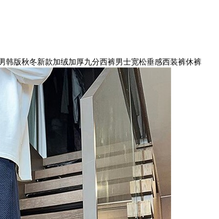
男韩版秋冬新款加绒加厚九分西裤男士宽松垂感西装裤休裤