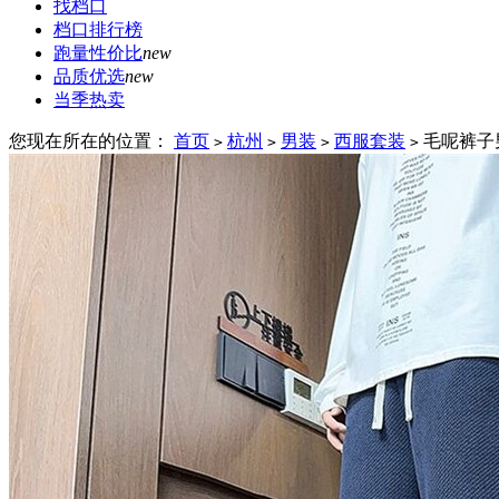
找档口
档口排行榜
跑量性价比
new
品质优选
new
当季热卖
您现在所在的位置：
首页
杭州
男装
西服套装
毛呢裤子
>
>
>
>