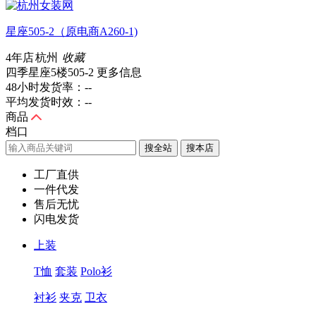
星座505-2（原电商A260-1)
4年店
杭州
收藏
四季星座5楼505-2
更多信息
48小时发货率：
--
平均发货时效：
--
商品
档口
搜全站
工厂直供
一件代发
售后无忧
闪电发货
上装
T恤
套装
Polo衫
衬衫
夹克
卫衣