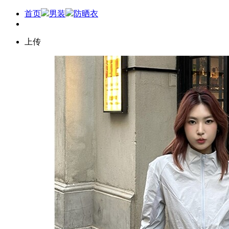
首页
男装
防晒衣
上传