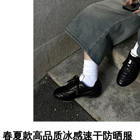
春夏款高品质冰感速干防晒服