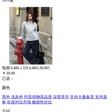
APP版
电商A486-1 DSA4861JK805
￥39.00
已选：
颜色
黑色
浅灰色
抖音得物高品质 深度库存
支持大量备货 支持退
换
欢迎对比市场 极致性价比
尺码