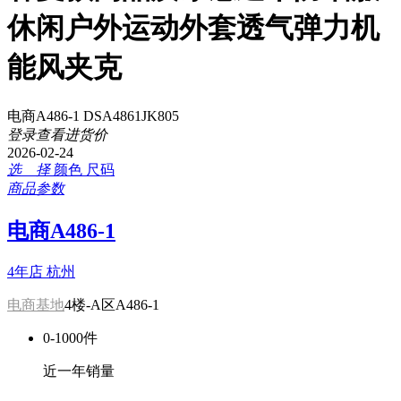
休闲户外运动外套透气弹力机
能风夹克
电商A486-1 DSA4861JK805
登录查看进货价
2026-02-24
选 择
颜色
尺码
商品参数
电商A486-1
4年店
杭州
电商基地
4楼-A区A486-1
0-1000件
近一年销量