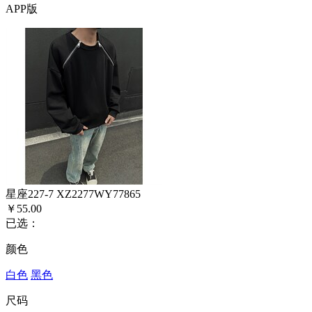
APP版
星座227-7 XZ2277WY77865
￥55.00
已选：
颜色
白色
黑色
尺码