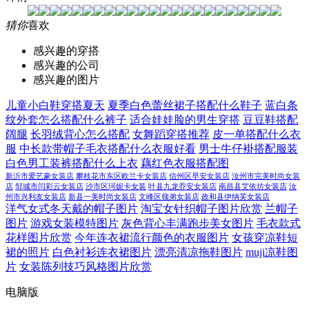
猜你
喜欢
感兴趣的穿搭
感兴趣的公司
感兴趣的图片
儿童小白鞋穿搭夏天
夏季白色蕾丝裙子搭配什么鞋子
蓝白条
纹外套怎么搭配什么裤子
适合娃娃脸的男生穿搭
豆豆鞋搭配
阔腿
长羽绒背心怎么搭配
女舞蹈穿搭推荐
皮一单搭配什么衣
服
中长款带帽子毛衣搭配什么衣服好看
男士牛仔褂搭配服装
白色男工装裤搭配什么上衣
藕红色衣服搭配图
新沂市爱艺豪女装店
攀枝花市东区欧兰卡女装店
信州区早安女装店
汝州市完美时尚女装
店
邹城市闫彩云女装店
沙市区珂妮卡女装
叶县九龙乔安女装店
南昌县艾依坊女装店
汝
州市兴利友女装店
新县一美时尚女装店
文峰区领弟女装店
政和县伊纳芙女装店
洋气女式冬天戴的帽子图片
淘宝女针织帽子图片欣赏
兰帽子
图片
游戏女装模特图片
灰色背心丰满跑步美女图片
毛衣款式
花样图片欣赏
今年连衣裙流行颜色的衣服图片
女孩穿凉鞋短
裙的照片
白色衬衫连衣裙图片
漂亮清凉拖鞋图片
muji凉鞋图
片
女装陈列技巧风格图片欣赏
电脑版