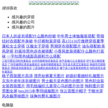
猜你
喜欢
感兴趣的穿搭
感兴趣的公司
感兴趣的图片
日本人的皮衣搭配什么颜色纱裙
中年男士体恤服装搭配
带领
结衬衣搭配半身裙
牛仔裤秋装穿搭
高155110斤微胖穿搭夏季
蓬松女士穿搭
汉服女子穿搭
男潮穿衣搭配图片
油头搭配欧美
风穿搭
刘嘉玲黑色连衣裙搭配
小香风套装搭配什么颜色打底
袜
一字扣黑色绒面高跟鞋怎么搭配
三亚可爱宝贝时尚童装店
台州市路桥旭灵童装店
连平县城小公主童装店
伊宁县兰梅英童
装店
广州市越秀区美亚迪童装店
临海市晓茜童装店
莎车县天真宝宝童装店
南雄市巴那那
童装店
涡阳县孙茹童装店
三原县酷比娃娃童装店
建宁县小金星童装销售店
桂阳县快乐成
长童装店
格子西装图片高清
漂亮短裤夏天图片
超级好看婚纱礼服图片
京东中老年连衣裙图片
男士戴天蓝色围巾的图片
黑色职业装
女装西装图片
用毛线编织儿童背心马的图片欣赏
拖鞋图片背
景图全屏
bnx2015冬季羽绒服图片
张云雷图片帽子
于晓光穿
风衣戴墨镜图片
抹胸包臀礼服图片
电脑版