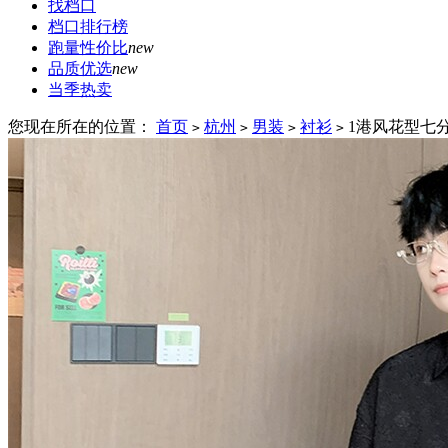
找档口
档口排行榜
跑量性价比
new
品质优选
new
当季热卖
您现在所在的位置：
首页
杭州
男装
衬衫
1港风花型七分
>
>
>
>