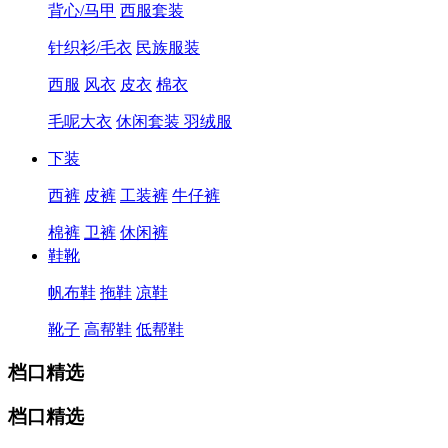
背心/马甲
西服套装
针织衫/毛衣
民族服装
西服
风衣
皮衣
棉衣
毛呢大衣
休闲套装
羽绒服
下装
西裤
皮裤
工装裤
牛仔裤
棉裤
卫裤
休闲裤
鞋靴
帆布鞋
拖鞋
凉鞋
靴子
高帮鞋
低帮鞋
档口精选
档口精选