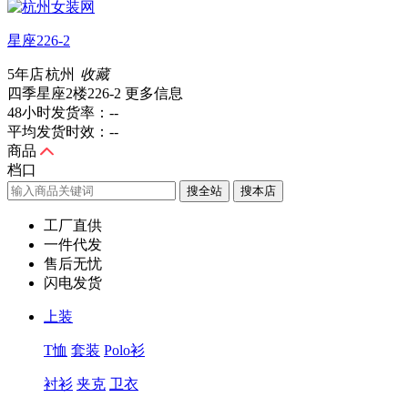
星座226-2
5年店
杭州
收藏
四季星座2楼226-2
更多信息
48小时发货率：
--
平均发货时效：
--
商品
档口
搜全站
工厂直供
一件代发
售后无忧
闪电发货
上装
T恤
套装
Polo衫
衬衫
夹克
卫衣