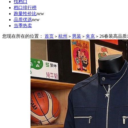
找档口
档口排行榜
跑量性价比
new
品质优选
new
当季热卖
您现在所在的位置：
首页
杭州
男装
夹克
26春装高品
>
>
>
>