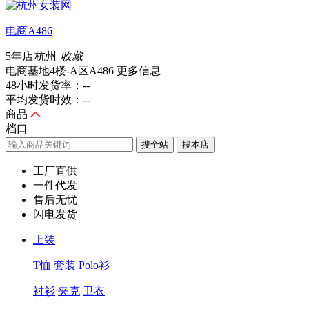
电商A486
5年店
杭州
收藏
电商基地4楼-A区A486
更多信息
48小时发货率：
--
平均发货时效：
--
商品
档口
搜全站
工厂直供
一件代发
售后无忧
闪电发货
上装
T恤
套装
Polo衫
衬衫
夹克
卫衣