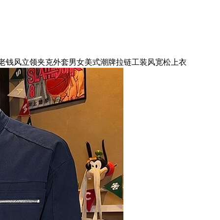
质老钱风立领夹克外套男女美式潮牌拉链工装风宽松上衣