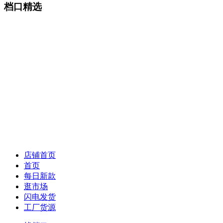
档口精选
店铺首页
首页
每日新款
逛市场
闪电发货
工厂货源