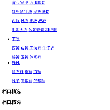
背心/马甲
西服套装
针织衫/毛衣
民族服装
西服
风衣
皮衣
棉衣
毛呢大衣
休闲套装
羽绒服
下装
西裤
皮裤
工装裤
牛仔裤
棉裤
卫裤
休闲裤
鞋靴
帆布鞋
拖鞋
凉鞋
靴子
高帮鞋
低帮鞋
档口精选
档口精选