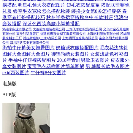
易搭配
明星毛领大衣搭配图片
短毛衣搭配皮裙
搭配联盟赛晚
礼服
镂空毛衣宽松怎么搭配秋装
装扮少女第8关怎样穿搭
春
季穿衣打扮搭配技巧
秋冬半身裙穿搭秋冬中长款测评
流浪包
套装搭配
深蓝色西装高腰小脚裤搭配
鸿浩宇实业有限公司
大连碧海服装有限公司
上海飞羊纺织品有限公司
义乌市金石开服饰
有限公司
高步利稳服装厂
福建石狮市金威宝服装有限公司
上海丽彩服饰有限公司
鸿诚服
装来料加工厂
浦拉斯服饰(上海)有限公司
上海明而达服装有限公司
秦皇岛阳光时装有限
公司
四川琪达实业有限责任公司
街拍牛仔裤美女翘臀图片
奶糖派衣服搭配图片
毛衣花边钩针
图解大全图解大全图片
御锦尚绣女装图片
女装浅蓝色衬衫图
片
半袖牛仔短裤搭配图片
2018年青蛙男款卫衣图片
皮衣服外
套女装图片
宝宝毛衣花样图片简单图解
男 韩版长款毛衣图片
exid西装图片
牛仔裤8分女图片
电脑版
APP版