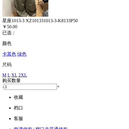
星座1013-3 XZ101331013-3-K8133P50
￥50.00
已选：
颜色
卡其色
绿色
尺码
M
L
XL
2XL
购买数量
-
+
收藏
档口
客服