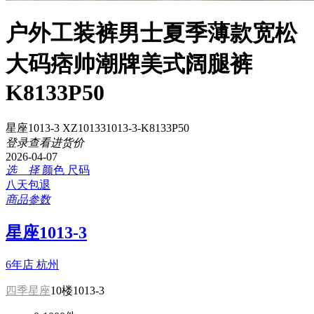
户外工装裤男士夏季薄款宽松
大码痞帅潮牌美式阔腿裤
K8133P50
星座1013-3 XZ101331013-3-K8133P50
登录查看进货价
2026-04-07
选 择
颜色
尺码
八天包退
商品参数
星座1013-3
6年店
杭州
四季星座
10楼1013-3