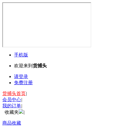
手机版
欢迎来到
货捕头
请登录
免费注册
货捕头首页
|
会员中心
|
我的订单
|
收藏夹
|
商品收藏