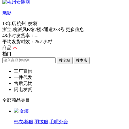
魅影
13年店
杭州
收藏
浙宝-杭派风B馆2楼3通道233号
更多信息
48小时发货率：
--
平均发货时效：
26.5小时
商品
档口
搜全站
工厂直供
一件代发
售后无忧
闪电发货
全部商品类目
女装
棉衣/棉服
羽绒服
毛呢外套