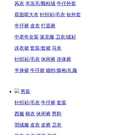
风衣
羊羔毛/颗粒绒
牛仔外套
双面呢大衣
针织衫/毛衣
短外套
牛仔裤
皮衣
打底裤
中老年女装
派克服
卫衣/绒衫
连衣裙
套装/套裙
马夹
针织衫/毛衣
休闲裤
连体裤
半身裙
牛仔裙
婚纱/旗袍/礼服
男装
针织衫/毛衣
牛仔裤
套装
西服
棉衣
休闲裤
男鞋
羽绒服
皮衣
皮裤
卫衣