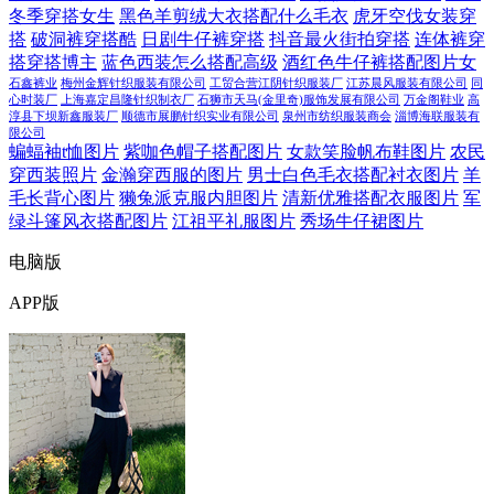
冬季穿搭女生
黑色羊剪绒大衣搭配什么毛衣
虎牙空伐女装穿
搭
破洞裤穿搭酷
日剧牛仔裤穿搭
抖音最火街拍穿搭
连体裤穿
搭穿搭博主
蓝色西装怎么搭配高级
酒红色牛仔裤搭配图片女
石鑫裤业
梅州金辉针织服装有限公司
工贸合营江阴针织服装厂
江苏晨风服装有限公司
同
心时装厂
上海嘉定昌隆针织制衣厂
石狮市天马(金里奇)服饰发展有限公司
万金阁鞋业
高
淳县下坝新鑫服装厂
顺德市展鹏针织实业有限公司
泉州市纺织服装商会
淄博海联服装有
限公司
蝙蝠袖t恤图片
紫咖色帽子搭配图片
女款笑脸帆布鞋图片
农民
穿西装照片
金瀚穿西服的图片
男士白色毛衣搭配衬衣图片
羊
毛长背心图片
獭兔派克服内胆图片
清新优雅搭配衣服图片
军
绿斗篷风衣搭配图片
江祖平礼服图片
秀场牛仔裙图片
电脑版
APP版