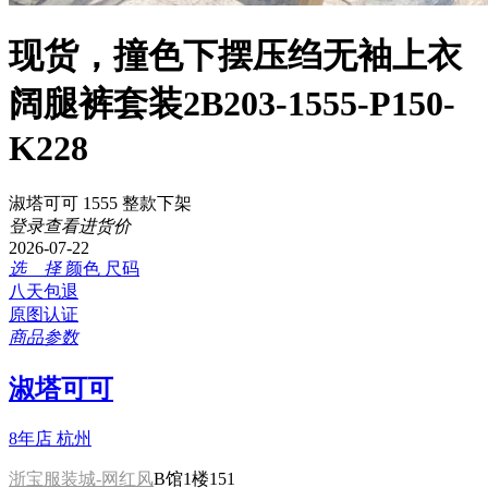
现货，撞色下摆压绉无袖上衣
阔腿裤套装2B203-1555-P150-
K228
淑塔可可 1555 整款下架
登录查看进货价
2026-07-22
选 择
颜色
尺码
八天包退
原图认证
商品参数
淑塔可可
8年店
杭州
浙宝服装城-网红风
B馆1楼151