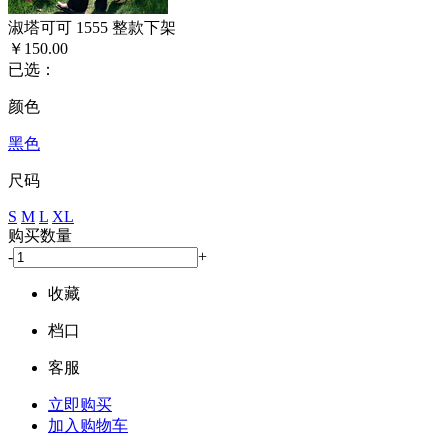
淑塔可可 1555 整款下架
￥150.00
已选：
颜色
黑色
尺码
S
M
L
XL
购买数量
-
+
收藏
档口
客服
立即购买
加入购物车