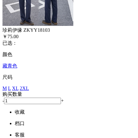
珍莉伊缘 ZKYY18103
￥75.00
已选：
颜色
藏青色
尺码
M
L
XL
2XL
购买数量
-
+
收藏
档口
客服