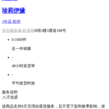
珍莉伊缘
1年店
杭州
浙宝服装城-杭派风
B馆2楼3通道188号
0-1000件
近一年销量
-
48小时发货率
-
平均发货时效
服务说明
八天包退
该商品支持8天无理由退货服务，且不受下架和换季影响，保