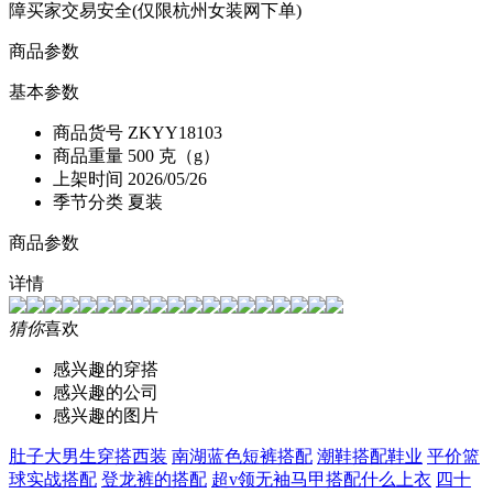
障买家交易安全(仅限杭州女装网下单)
商品参数
基本参数
商品货号
ZKYY18103
商品重量
500 克（g）
上架时间
2026/05/26
季节分类
夏装
商品参数
详情
猜你
喜欢
感兴趣的穿搭
感兴趣的公司
感兴趣的图片
肚子大男生穿搭西装
南湖蓝色短裤搭配
潮鞋搭配鞋业
平价篮
球实战搭配
登龙裤的搭配
超v领无袖马甲搭配什么上衣
四十