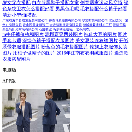
岁女穿衣搭配
白衣服黑鞋子搭配女童
创意居家运动风穿搭
绿
色条纹卫衣怎么搭配好看
男黑色毛呢 毛衣搭配什么裤子好看
清新小型t恤搭配
广东省海丰县成发服装有限公司
香港飞象服饰有限公司
华裳时装有限公司
宏远纺织（泉
州）有限公司
青山区天龙服装厂
大连碧海服装有限公司
鸿诚服装来料加工厂
汉瑞贸易
秦皇岛阳光时装有限公司
石鑫裤业
高步利稳服装厂
协兴制衣厂
m牛仔裤价格和图片
焉栩嘉穿西装图片
拖鞋大赛的图片
图片
手套卡通
深绿色裤子搭配衣服图片
美女夏装连衣裙图片
开衫
系带衣服搭配图片
粉蓝色的毛衣搭配图片
傣族上衣服饰女装
图片
用柚子做帽子的图片
2016年江南布衣羽绒服图片
逍遥款
衣服搭配图片
电脑版
APP版