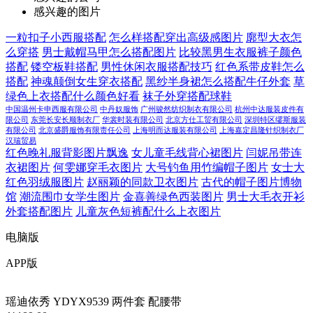
感兴趣的图片
一粒扣子小西服搭配
怎么样搭配穿出高级感图片
廓型大衣怎
么穿搭
男士戴帽马甲怎么搭配图片
比较黑男生衣服裤子颜色
搭配
镂空板鞋搭配
男性休闲衣服搭配技巧
红色系带皮鞋怎么
搭配
神魂颠倒女生穿衣搭配
黑纱半身裙怎么搭配牛仔外套
草
绿色上衣搭配什么颜色好看
袜子外穿搭配球鞋
中国温州卡申西服有限公司
中丹奴服饰
广州骏然纺织制衣有限公司
杭州中达服装皮件有
限公司
东莞长安长顺制衣厂
华裳时装有限公司
北京方仕工贸有限公司
深圳特区缪斯服装
有限公司
北京盛爵服饰有限责任公司
上海明而达服装有限公司
上海嘉定昌隆针织制衣厂
汉瑞贸易
红色晚礼服背影图片飘逸
女儿童毛线背心裙图片
闫妮吊带连
衣裙图片
何雯娜穿毛衣图片
大号钓鱼用竹编帽子图片
女士大
红色羽绒服图片
赵丽颖的同款卫衣图片
古代的帽子图片博物
馆
潮流围巾女学生图片
金喜善绿色西装图片
男士大毛衣开衫
外套搭配图片
儿童灰色短裤配什么上衣图片
电脑版
APP版
瑶迪依秀 YDYX9539 两件套 配腰带