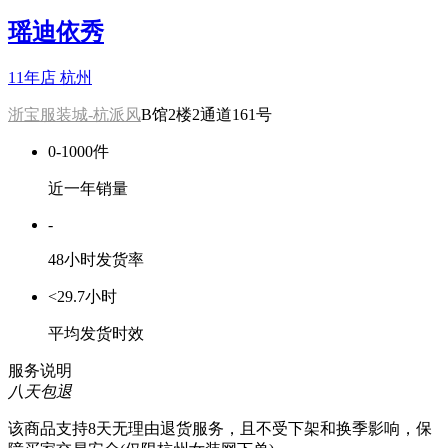
瑶迪依秀
11年店
杭州
浙宝服装城-杭派风
B馆2楼2通道161号
0-1000件
近一年销量
-
48小时发货率
<29.7小时
平均发货时效
服务说明
八天包退
该商品支持8天无理由退货服务，且不受下架和换季影响，保