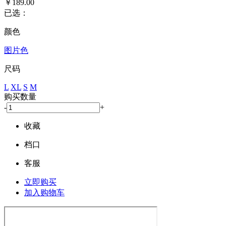
￥189.00
已选：
颜色
图片色
尺码
L
XL
S
M
购买数量
-
+
收藏
档口
客服
立即购买
加入购物车