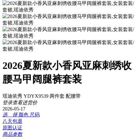
2026夏新款小香风亚麻刺绣收
腰马甲阔腿裤套装
瑶迪依秀 YDYX9539 两件套 配腰带
登录查看进货价
2026-05-17
选 择
颜色
尺码
八天包退
原图认证
商品参数