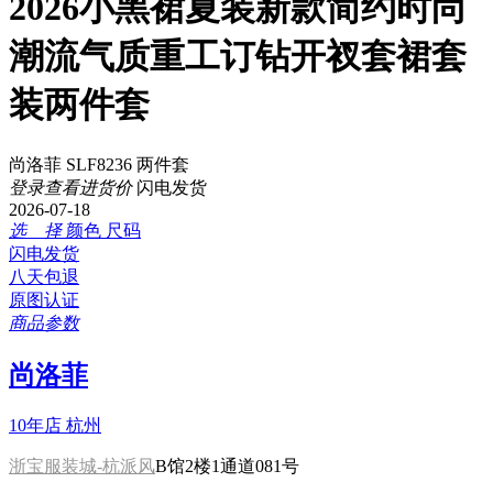
2026小黑裙夏装新款简约时尚
潮流气质重工订钻开衩套裙套
装两件套
尚洛菲 SLF8236 两件套
登录查看进货价
闪电发货
2026-07-18
选 择
颜色
尺码
闪电发货
八天包退
原图认证
商品参数
尚洛菲
10年店
杭州
浙宝服装城-杭派风
B馆2楼1通道081号