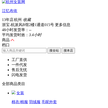
江忆布依
13年店
杭州
收藏
浙宝-杭派风B馆2楼1通道015号
更多信息
48小时发货率：
--
平均发货时效：
3.4小时
商品
档口
搜全站
工厂直供
一件代发
售后无忧
闪电发货
全部商品类目
女装
棉衣/棉服
羽绒服
毛呢外套