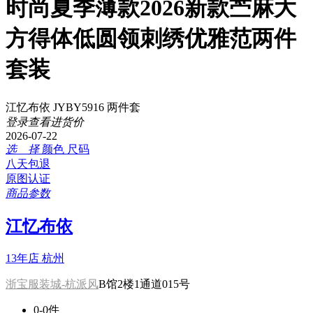
时尚夏季薄款2026新款苎麻大
方得体低圆领刺绣优雅范两件
套装
江忆布依 JYBY5916 两件套
登录查看进货价
2026-07-22
选 择
颜色
尺码
八天包退
原图认证
商品参数
江忆布依
13年店
杭州
浙宝服装城-杭派风
B馆2楼1通道015号
0-0件