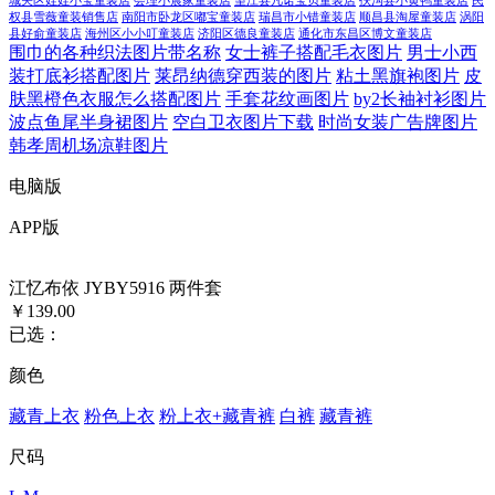
权县雪薇童装销售店
南阳市卧龙区嘟宝童装店
瑞昌市小错童装店
顺昌县淘屋童装店
涡阳
县好俞童装店
海州区小小叮童装店
济阳区德良童装店
通化市东昌区博文童装店
围巾的各种织法图片带名称
女士裤子搭配毛衣图片
男士小西
装打底衫搭配图片
莱昂纳德穿西装的图片
粘土黑旗袍图片
皮
肤黑橙色衣服怎么搭配图片
手套花纹画图片
by2长袖衬衫图片
波点鱼尾半身裙图片
空白卫衣图片下载
时尚女装广告牌图片
韩孝周机场凉鞋图片
电脑版
APP版
江忆布依 JYBY5916 两件套
￥139.00
已选：
颜色
藏青上衣
粉色上衣
粉上衣+藏青裤
白裤
藏青裤
尺码