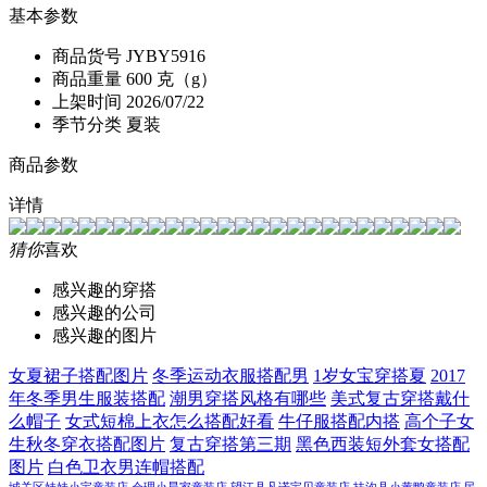
基本参数
商品货号
JYBY5916
商品重量
600 克（g）
上架时间
2026/07/22
季节分类
夏装
商品参数
详情
猜你
喜欢
感兴趣的穿搭
感兴趣的公司
感兴趣的图片
女夏裙子搭配图片
冬季运动衣服搭配男
1岁女宝穿搭夏
2017
年冬季男生服装搭配
潮男穿搭风格有哪些
美式复古穿搭戴什
么帽子
女式短棉上衣怎么搭配好看
牛仔服搭配内搭
高个子女
生秋冬穿衣搭配图片
复古穿搭第三期
黑色西装短外套女搭配
图片
白色卫衣男连帽搭配
城关区娃娃小宝童装店
会理小晨家童装店
望江县凡诺宝贝童装店
扶沟县小黄鸭童装店
民