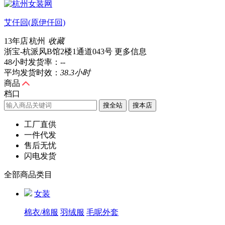
艾仟回(原伊仟回)
13年店
杭州
收藏
浙宝-杭派风B馆2楼1通道043号
更多信息
48小时发货率：
--
平均发货时效：
38.3小时
商品
档口
搜全站
工厂直供
一件代发
售后无忧
闪电发货
全部商品类目
女装
棉衣/棉服
羽绒服
毛呢外套