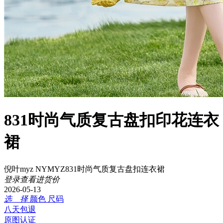
831时尚气质复古盘扣印花连衣
裙
倪叶myz NYMYZ831时尚气质复古盘扣连衣裙
登录查看进货价
2026-05-13
选 择
颜色
尺码
八天包退
原图认证