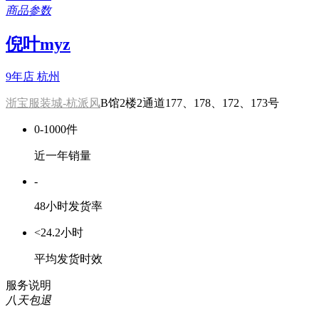
商品参数
倪叶myz
9年店
杭州
浙宝服装城-杭派风
B馆2楼2通道177、178、172、173号
0-1000件
近一年销量
-
48小时发货率
<24.2小时
平均发货时效
服务说明
八天包退