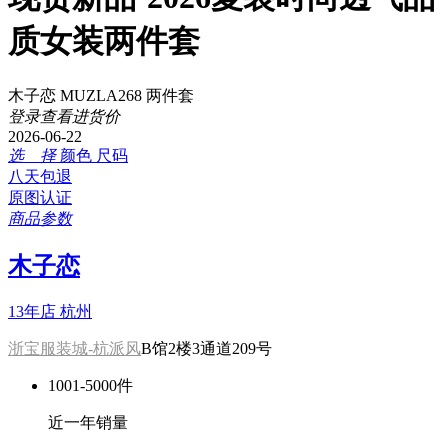
质女装两件套
木子恋 MUZLA268 两件套
登录查看进货价
2026-06-22
选 择
颜色
尺码
八天包退
原图认证
商品参数
木子恋
13年店
杭州
浙宝服装城-杭派风
B馆2楼3通道209号
1001-5000件
近一年销量