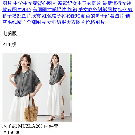
图片
中学生女穿背心图片
寒武纪女主卫衣图片
最新流行女装
款式图片2015
高圆圆性感照片 旗袍
美女商务衬衫图片
绿色短
裤子搭配图片欣赏
红色格子衬衫配啥颜色的裤子好看图片
镂
空毛线帽子全部图片
女羽绒服大衣图片价格图片
电脑版
APP版
木子恋 MUZLA268 两件套
￥150.00