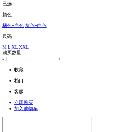
已选：
颜色
橘色+白色
灰色+白色
尺码
M
L
XL
XXL
购买数量
-
+
收藏
档口
客服
立即购买
加入购物车