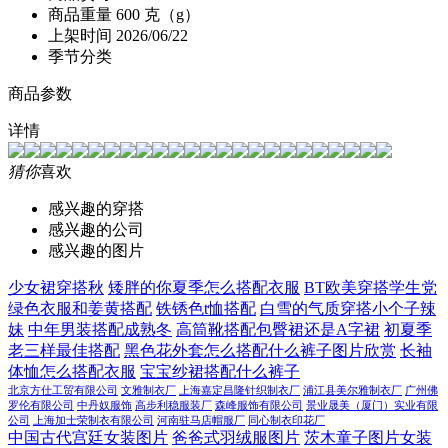
商品重量
600 克（g）
上架时间
2026/06/22
季节分类
商品参数
详情
猜你
喜欢
感兴趣的穿搭
感兴趣的公司
感兴趣的图片
少女裙穿搭秋
矮胖的你夏季怎么搭配衣服
BT欧美穿搭学生党
绿色衣服和姜黄搭配
铁锈色t恤搭配
白雪的气质穿搭小个子辣
妹
中年男装搭配成熟冬
高筒靴搭配包臀裙还是A字裙
初夏季
老三样最佳搭配
黑色花外套怎么搭配什么裤子图片欣赏
长袖
体恤怎么搭配衣服
宝宝纱裙搭配什么裤子
北京方仕工贸有限公司
文雅制衣厂
上海嘉定昌隆针织制衣厂
浦江县美尔雅制衣厂
广州佛
罗伦有限公司
中丹奴服饰
高步利稳服装厂
森峰服饰有限公司
景业晟美（厦门）实业有限
公司
上海加士荣制衣有限公司
河南驻马店帽服厂
同心制衣印花厂
中国古代宫廷女装图片
爸爸式羽绒服图片
茨木童子图片女装