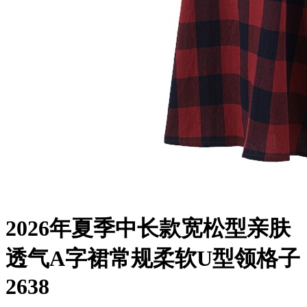
2026年夏季中长款宽松型亲肤
透气A字裙常规柔软U型领格子
2638