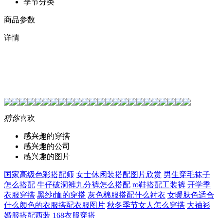
季节分类
商品参数
详情
猜你
喜欢
感兴趣的穿搭
感兴趣的公司
感兴趣的图片
国家高级色彩搭配师
女士休闲装搭配图片欣赏
男生穿毛袜子
怎么搭配
牛仔破洞裤九分裤怎么搭配
ro鞋搭配工装裤
开学季
衣服穿搭
黑纱t恤的穿搭
灰色棉服搭配什么衬衣
女暖肤色适合
什么颜色的衣服搭配衣服图片
秋冬季节女人怎么穿搭
大袖衫
婚服搭配西装
168衣服穿搭