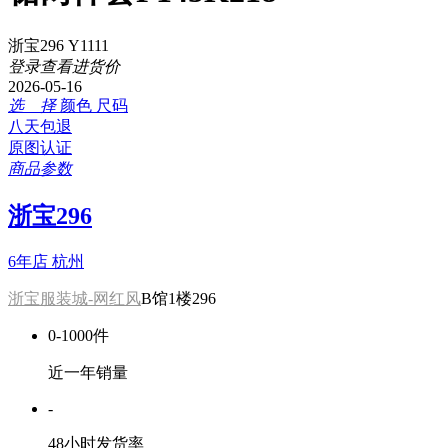
浙宝296 Y1111
登录查看进货价
2026-05-16
选 择
颜色
尺码
八天包退
原图认证
商品参数
浙宝296
6年店
杭州
浙宝服装城-网红风
B馆1楼296
0-1000件
近一年销量
-
48小时发货率