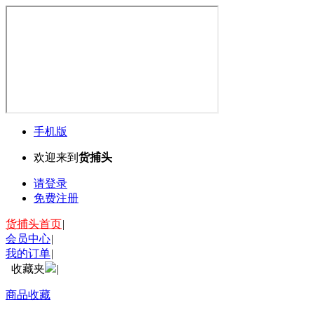
手机版
欢迎来到
货捕头
请登录
免费注册
货捕头首页
|
会员中心
|
我的订单
|
收藏夹
|
商品收藏