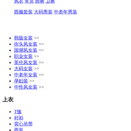
风衣
夹克
西裤
卫裤
西服套装
大码男装
中老年男装
韩版女装
>>
街头风女装
>>
国潮风女装
>>
职业女装
>>
英伦风女装
>>
大码女装
>>
中老年女装
>>
孕妇装
>>
中性风女装
>>
上衣
T恤
衬衫
背心吊带
西装