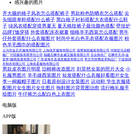
感兴趣的图片
齐大腿的格子风衣怎么搭配裤子
男款粉色防晒衣怎么搭配
尖
头细跟单鞋搭配什么裤子
黑白格子衬衫搭配大衣搭配什么鞋
子
绿风衣搭配穿搭男夏天
夏天格纹裤子最佳颜色搭配
壁挂炉
品牌T恤穿搭
外套搭配连衣裙夏
细格羊毛西装怎么搭配
男牛
仔外套搭配什么衣服图片
时尚中长白色毛衣搭配衣服图片
粉
色羊毛围巾的搭配图片
义乌市金石开服饰有限公司
上海保罗服饰有限公司
淄博海联服装有限公司
河南驻马店帽
服厂
仟陌服装有限责任公司
福建石狮市金威宝服装有限公司
合众制衣厂
石狮市天马(金
里奇)服饰发展有限公司
广东省海丰县成发服装有限公司
枣庄市薛腾皮革制品厂
宁波鼎得
丰制衣有限公司
上海依柔服饰有限公司
男款皮衣图片明星
旧棉裤改造图片
刘昊然女装的照片大全
小
礼服男图片
羊毛做西装图片
短发搭配什么衣服好看图片女生
李一桐戴帽子图片
日着原创设计女装图片
运动鞋 学生衣服搭
配图片女生图片女生图片
拖鞋图片背景图治愈
流行晚礼服手
绘图片
牛仔裤怎么配白色上衣图片
电脑版
APP版