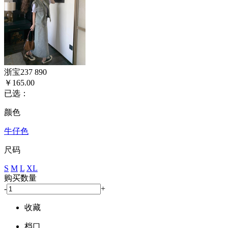
浙宝237 890
￥165.00
已选：
颜色
牛仔色
尺码
S
M
L
XL
购买数量
-
+
收藏
档口