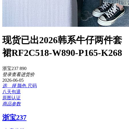
现货已出2026韩系牛仔两件套
裙RF2C518-W890-P165-K268
浙宝237 890
登录查看进货价
2026-06-05
选 择
颜色
尺码
八天包退
原图认证
商品参数
浙宝237