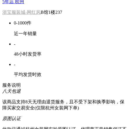
5年店
杭州
浙宝服装城-网红风
B馆1楼237
0-1000件
近一年销量
-
48小时发货率
-
平均发货时效
服务说明
八天包退
该商品支持8天无理由退货服务，且不受下架和换季影响，保
障买家交易安全(仅限杭州女装网下单)
原图认证