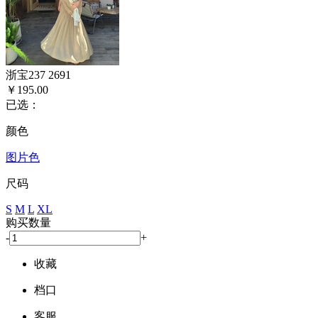
浙宝237 2691
￥195.00
已选：
颜色
图片色
尺码
S
M
L
XL
购买数量
-
+
收藏
档口
客服