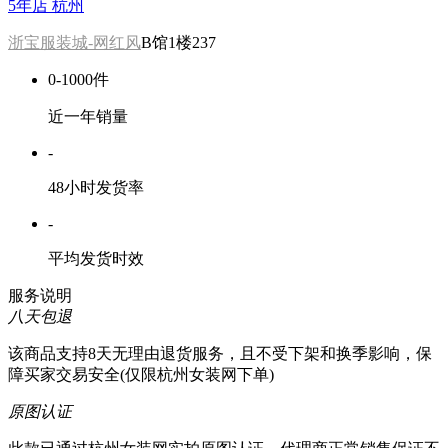
5年店
杭州
浙宝服装城-网红风
B馆1楼237
0-1000件
近一年销量
-
48小时发货率
-
平均发货时效
服务说明
八天包退
该商品支持8天无理由退货服务，且不受下架和换季影响，保
障买家交易安全(仅限杭州女装网下单)
原图认证