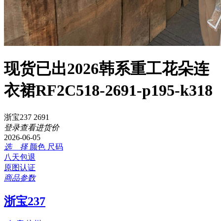
现货已出2026韩系重工花朵连
衣裙RF2C518-2691-p195-k318
浙宝237 2691
登录查看进货价
2026-06-05
选 择
颜色
尺码
八天包退
原图认证
商品参数
浙宝237