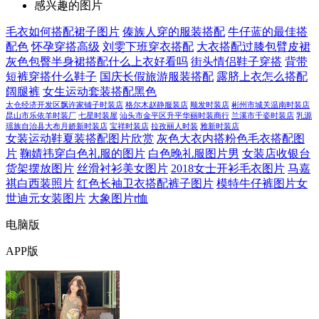
感兴趣的图片
毛衣如何搭配裙子图片
傣族人穿的服装搭配
牛仔蓝的最佳搭
配色
怀孕穿搭高级
刘雯下班穿衣搭配
大衣搭配过膝包臂皮裙
灰色包臀半身裙搭配什么上衣好看吗
街头情侣鞋子穿搭
背带
短裤穿搭什么鞋子
国庆长假旅游服装搭配
露脐上衣怎么搭配
阔腿裤
女生运动套装搭配黑色
太仓经济开发区飘许家铺子时装店
格尔木赵静服装店
顺发时装店
彬州市城关温南时装店
昆山市乐依羊时装厂
七星时装屋
汕头市金平区升平华丽时装商行
兰溪市千姿时装店
乳源
瑶族自治县大布月娇新时装店
宝祥时装店
拉孜丽人时装
雅新时装店
女装运动鞋夏装搭配图片欣赏
灰色大衣内搭粉色毛衣搭配图
片
鞠婧祎穿白色礼服的图片
白色晚礼服图片男
女装店收银台
货架摆放图片
丝滑衬衫美女图片
2018女士开衫毛衣图片
马嘉
祺白西装照片
红色长袖卫衣搭配裤子图片
模特牛仔裤图片女
世迪元女装图片
大象图片t恤
电脑版
APP版