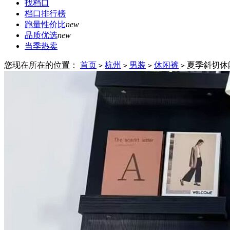
找档口
档口排行榜
跑量性价比
new
品质优选
new
当季热卖
您现在所在的位置：
首页
杭州
男装
休闲裤
夏季斜切休
>
>
>
>