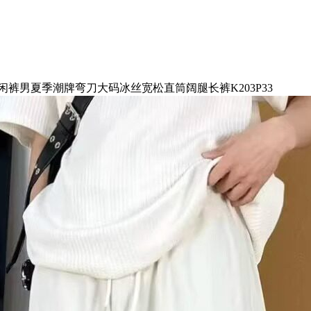
闲裤男夏季潮牌弯刀大码冰丝宽松直筒阔腿长裤K203P33