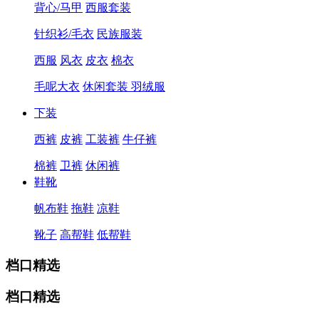
背心/马甲
西服套装
针织衫/毛衣
民族服装
西服
风衣
皮衣
棉衣
毛呢大衣
休闲套装
羽绒服
下装
西裤
皮裤
工装裤
牛仔裤
棉裤
卫裤
休闲裤
鞋靴
帆布鞋
拖鞋
凉鞋
靴子
高帮鞋
低帮鞋
档口精选
档口精选