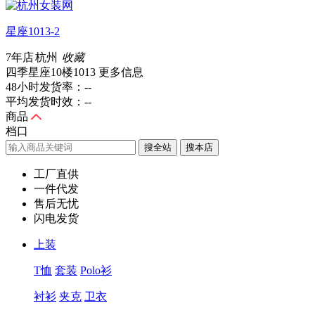
星座1013-2
7年店
杭州
收藏
四季星座10楼1013
更多信息
48小时发货率：
--
平均发货时效：
--
商品
档口
搜全站
工厂直供
一件代发
售后无忧
闪电发货
上装
T恤
套装
Polo衫
衬衫
夹克
卫衣