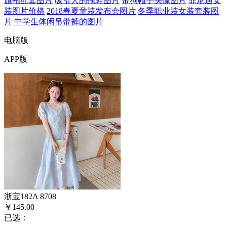
旗袍配套图片
吸引人的拖鞋图片
带狗帽子头像图片
菲尼迪女
装图片价格
2018春夏童装发布会图片
冬季职业装女装套装图
片
中学生体闲吊带裤的图片
电脑版
APP版
浙宝182A 8708
￥145.00
已选：