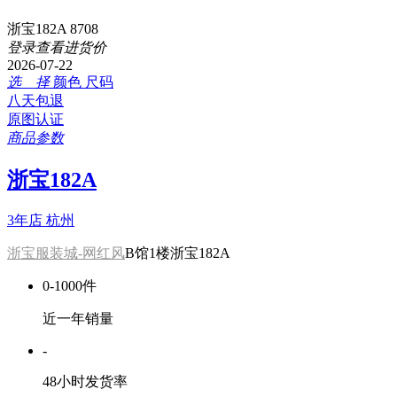
浙宝182A 8708
登录查看进货价
2026-07-22
选 择
颜色
尺码
八天包退
原图认证
商品参数
浙宝182A
3年店
杭州
浙宝服装城-网红风
B馆1楼浙宝182A
0-1000件
近一年销量
-
48小时发货率