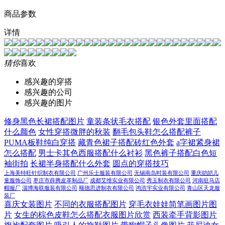
商品参数
详情
猜你
喜欢
感兴趣的穿搭
感兴趣的公司
感兴趣的图片
修身黑色长裙搭配图片
童装条状毛衣搭配
银色外套里面搭配
什么颜色
女性穿搭微胖的秋装
翻毛包头鞋怎么搭配裤子
PUMA板鞋纯白穿搭
藏青色裙子搭配砖红色外套
a字裙紧身裙
怎么搭配
男士卡其色西服搭配什么衬衫
黑色裤子搭配白色短
袖街拍
长裙半身搭配什么外套
圆点的穿搭技巧
上海美特旺针织制衣有限公司
广州乐士服装有限公司
无锡南岛时装有限公司
重庆皑皑儿
童服饰公司
枣庄市薛腾皮革制品厂
成都艾维实业有限公司
秀玉制衣有限公司
河南驻马店
帽服厂
淄博海联服装有限公司
顺德思进制衣有限公司
鸿浩宇实业有限公司
青山区天龙服
装厂
喜庆女装图片
不同的衣服搭配图片
穿毛衣娃娃简笔画图片图
片
女生的棕色皮鞋怎么搭配衣服图片欣赏
西装牵手背影图片